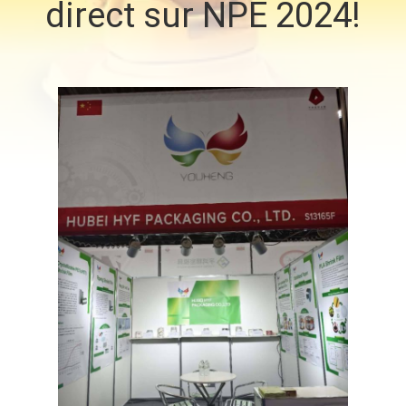
direct sur NPE 2024!
VISITE
D'USINE
CONTRÔLE
DE
QUALITÉ
CONTACTEZ-
NOUS
NOUVELLES
DEMANDEZ
UNE