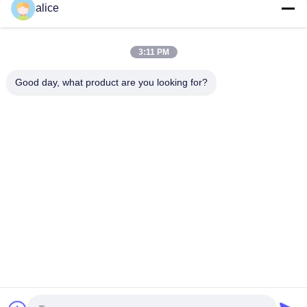
alice
top
3:11 PM
Good day, what product are you looking for?
Catégories populaires
Tous
Film De 
Film De 
Rétrécissement 
Rétrécissement De 
Rolls
PETG
Film De 
Film De 
Rétrécissement De 
Rétrécissement 
PVC
D'OPS
Feuille De Plastique 
Papier Métallisé Par 
De Pla
Vide
Film De 
Labels De Bouteille 
Rétrécissement 
De Boissons
D'ANIMAL FAMILIER