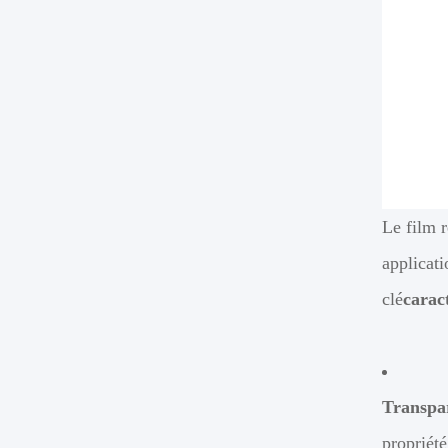
Le film r
applicati
clé
carac
Transpa
propriété