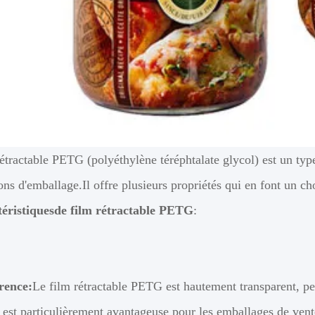
étractable PETG (polyéthylène téréphtalate glycol) est un type
ons d'emballage.Il offre plusieurs propriétés qui en font un ch
téristiques
de film rétractable PETG
:
rence:
Le film rétractable PETG est hautement transparent, per
 est particulièrement avantageuse pour les emballages de vente 