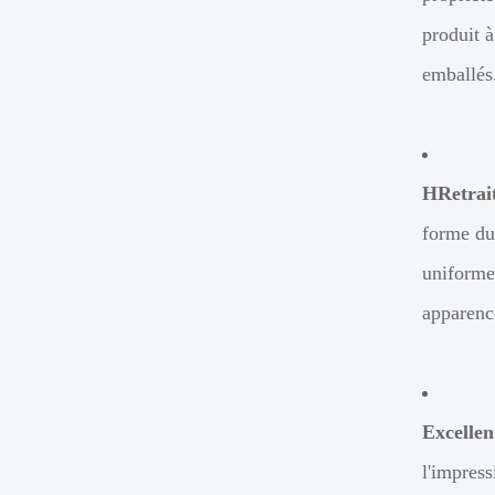
produit à
emballés
H
Retrait
forme du 
uniforme,
apparence
Excellen
l'impress