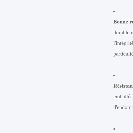
Bonne ré
durable 
l'intégri
particuli
Résistan
emballés 
d'endomma