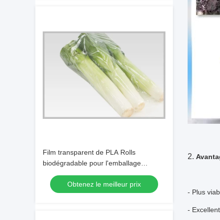
Film transparent de PLA Rolls
2.
Avanta
biodégradable pour l'emballage
d'oignon blanc de nourriture
Obtenez le meilleur prix
- Plus viab
- Excellen