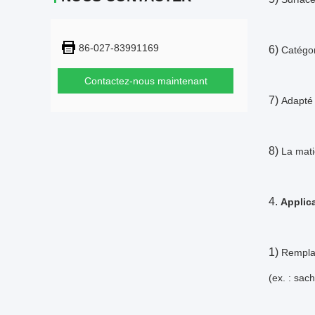
86-027-83991169
6)
Catégor
Contactez-nous maintenant
7)
Adapté 
8)
La mati
4.
Applic
1)
Remplac
(ex. : sac