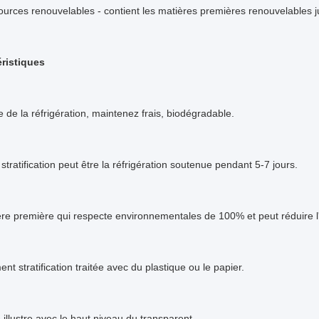
ources renouvelables - contient les matières premières renouvelables
ristiques
 de la réfrigération, maintenez frais, biodégradable.
 stratification peut être la réfrigération soutenue pendant 5-7 jours.
ère première qui respecte environnementales de 100% et peut réduire l'
ent stratification traitée avec du plastique ou le papier.
 illustre avec le haut niveau du transparent.