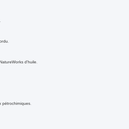
.
ordu.
NatureWorks d'huile.
x pétrochimiques.