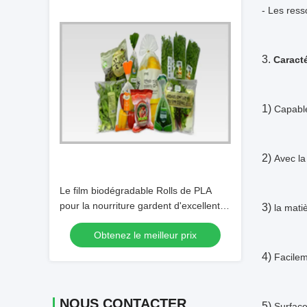
- Les ress
3.
Caracté
1)
Capable
2)
Avec la
Le film biodégradable Rolls de PLA
pour la nourriture gardent d'excellentes
3)
la mati
propriétés fraîches de joint
Obtenez le meilleur prix
4)
Facilem
NOUS CONTACTER
5)
Surface