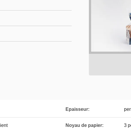
Epaisseur:
per
ient
Noyau de papier:
3 p