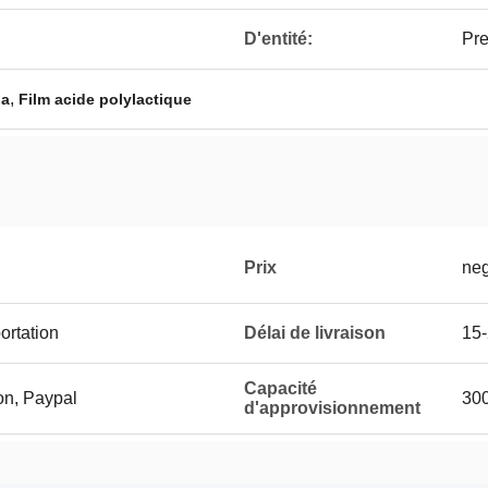
D'entité:
Pre
,
la
Film acide polylactique
Prix
neg
ortation
Délai de livraison
15-
Capacité
on, Paypal
300
d'approvisionnement