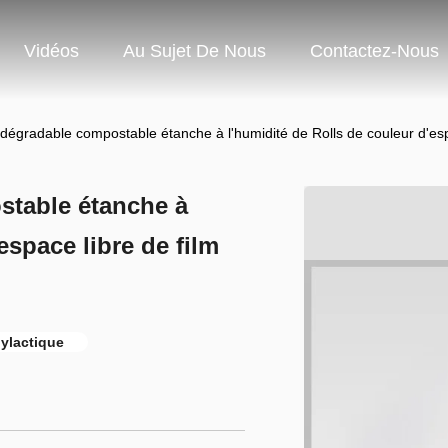
Vidéos
Au Sujet De Nous
Contactez-Nous
dégradable compostable étanche à l'humidité de Rolls de couleur d'esp
table étanche à
espace libre de film
lylactique