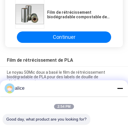
Film de rétrécissement
biodégradable compostable de
PLA de catégorie comestible pour
l'emballage alimentaire
Continuer
Film de rétrécissement de PLA
Le noyau 50Mic doux a basé le film de rétrécissement
biodégradable de PLA pour des labels de douille de
rétrécissement
alice
Film de rétrécissement transparent biodégradable de PLA de
100% Rolls favorable à l'environnement
2:54 PM
La douille de rétrécissement marque la feuille de plastique de
Pla avec conçoivent l'impression en fonction du client de logo
Good day, what product are you looking for?