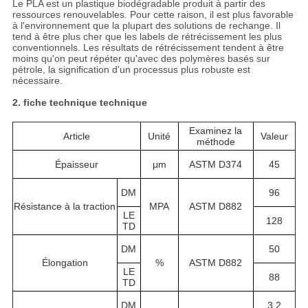
Le PLA est un plastique biodégradable produit à partir des
ressources renouvelables. Pour cette raison, il est plus favorable
à l'environnement que la plupart des solutions de rechange. Il
tend à être plus cher que les labels de rétrécissement les plus
conventionnels. Les résultats de rétrécissement tendent à être
moins qu'on peut répéter qu'avec des polymères basés sur
pétrole, la signification d'un processus plus robuste est
nécessaire.
2. fiche technique technique
Examinez la
Article
Unité
Valeur
méthode
Épaisseur
μm
ASTM D374
45
DM
96
Résistance à la traction
MPA
ASTM D882
LE
128
TD
DM
50
Élongation
%
ASTM D882
LE
88
TD
DM
3,2