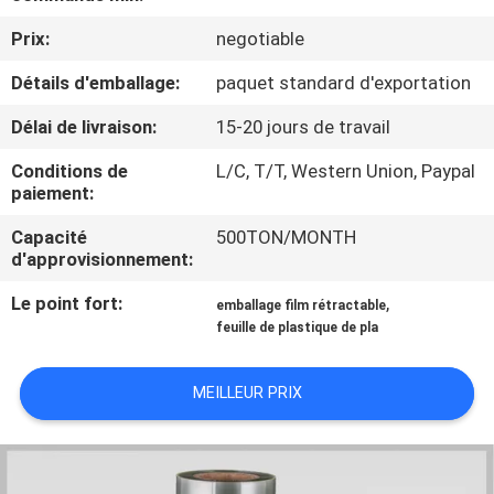
VISITE
Prix:
negotiable
D'USINE
Détails d'emballage:
paquet standard d'exportation
CONTRÔLE
Délai de livraison:
15-20 jours de travail
DE
Conditions de
L/C, T/T, Western Union, Paypal
QUALITÉ
paiement:
Capacité
500TON/MONTH
d'approvisionnement:
CONTACTEZ-
NOUS
Le point fort:
,
emballage film rétractable
feuille de plastique de pla
NOUVELLES
MEILLEUR PRIX
DEMANDEZ
UNE