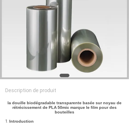
CITATION
PLAN
DU
SITE
POLITIQUE
DE
CONFIDENTIALITÉ
Description de produit
la douille biodégradable transparente basée sur noyau de
rétrécissement de PLA 50mic marque le film pour des
bouteilles
1.
Introduction