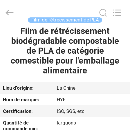
Hubei
HYF
Packaging
Co.,
Ltd..
Film de rétrécissement de PLA
All
Rights
Film de rétrécissement
MAISON
Reserved.
biodégradable compostable
PRODUITS
de PLA de catégorie
comestible pour l'emballage
VIDÉOS
alimentaire
AU
Lieu d'origine:
La Chine
SUJET
Nom de marque:
HYF
DE
Certification:
ISO, SGS, etc.
NOUS
Quantité de
larguons
commande min: