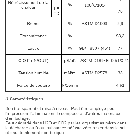
Rétrécissement de la
%
100℃/10S
chaleur
LE
78
TD
Brume
%
ASTM D1003
2,9
Transmittance
%
93,3
Lustre
%
GB/T 8807 (45°)
77
C.O.F (IN/OUT)
μS/μK
ASTM D1894E
0.51/0.41
Tension humide
mN/m
ASTM D2578
38
Force de couture
N/15mm
4,61
3.
Caractéristiques
Bon transparent et mise à niveau. Peut être employé pour
l'impression, l'alumination, le composé et d'autres matériaux
d'emballage.
Peut dégradé dans H2O et CO2 par les organismes micro dans
la décharge ou l'eau, substance néfaste zéro rester dans le sol
et eau, totalement non-toxique.