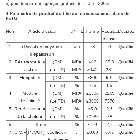
5) peut fournir des aperçus gratuits de 150m - 200m.
4.
Paramètre de produit du film de rétrécissement blanc de
PETG
Non
Article d'essai
UNITÉ
Norme
Résultat
Décidez
d'essai
1
(Déviation moyenne
μm
±3
0
Qualifié
d'épaisseur)
2
Résistance à la
(DM)
MPA
≥42
65,8
Qualifié
traction
(Le TD)
MPA
≥142
231
3
Élongation
(DM)
%
≥300
591
Qualifié
(Le TD)
%
≥35
55
4
Module
(DM)
MPA
≥1500
3269
Qualifié
d'élasticité
(Le TD)
MPA
≥3000
7370
5
Rétrécissement
(DM)
%
≤5.0
2,3
Qualifié
de la chaleur
(Le TD)
%
70~80
78
6
Brume
%
≤7.0
2,2
Qualifié
7
C.O.F
(IN/OUT)
coefficient
/
≤0.50
0,47
Qualifié
dynamique