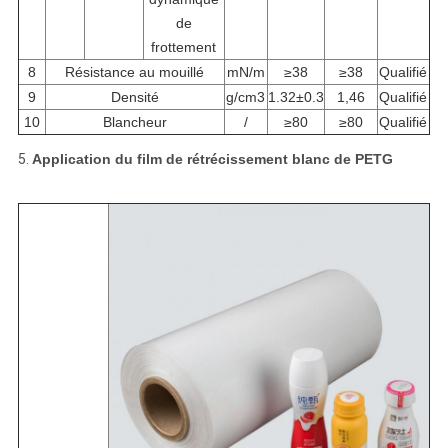
de
frottement
8
Résistance au mouillé
mN/m
≥38
≥38
Qualifié
9
Densité
g/cm3
1.32±0.3
1,46
Qualifié
10
Blancheur
/
≥80
≥80
Qualifié
5.
Application du film de rétrécissement blanc de PETG