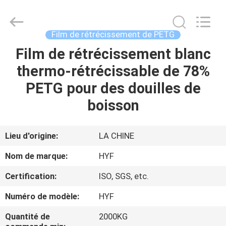
Hubei
HYF
Packaging
Co.,
Ltd..
Film de rétrécissement de PETG
All
Rights
Film de rétrécissement blanc
MAISON
Reserved.
thermo-rétrécissable de 78%
PRODUITS
PETG pour des douilles de
boisson
VIDÉOS
Lieu d'origine:
LA CHINE
AU
Nom de marque:
HYF
SUJET
Certification:
ISO, SGS, etc.
DE
Numéro de modèle:
HYF
NOUS
Quantité de
2000KG