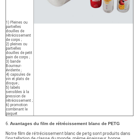
1) Pleines ou
partielles
douilles de
rétrécissement
de corps ;
2) pleines ou
partielles
douilles de petit
pain de corps ;
3) bande
Bourreur-
évidente ;
4) capsules de
vin et plats de
disque ;
5) labels
sensibles à la
pression de
rétrécissement ;
6) promotion
combinant le
paquet
6.
Avantages du film de rétrécissement blanc de PETG
Notre film de rétrécissement blanc de petg sont produits dans
l'installation de classe du monde, même épaisseur, bonne