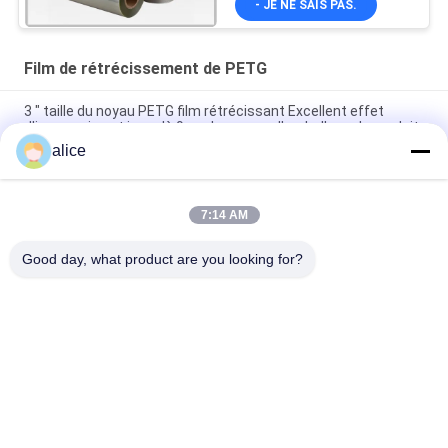
- JE NE SAIS PAS.
Film de rétrécissement de PETG
3 " taille du noyau PETG film rétrécissant Excellent effet
d'impression et jusqu'à 9 couleurs pour l'emballage du produit
alice
films de polyester 40mic rétrécissables transparents pour
imprimer des labels de bouteille
7:14 AM
Film rétractable PETG flexible : matériau PET parfait pour
l'emballage rétractable
Good day, what product are you looking for?
Catégories populaires
Tous
Film De 
Film De 
Rétrécissement 
Rétrécissement De 
Rolls
PETG
Film De 
Film De 
Rétrécissement De 
Rétrécissement 