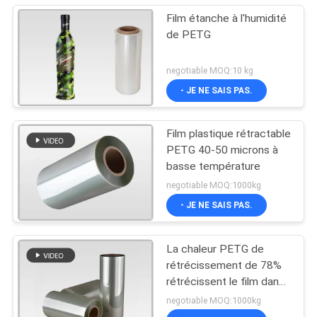
Film étanche à l'humidité
de PETG
negotiable MOQ:10 kg
- JE NE SAIS PAS.
Film plastique rétractable
PETG 40-50 microns à
basse température
negotiable MOQ:1000kg
- JE NE SAIS PAS.
La chaleur PETG de
rétrécissement de 78%
rétrécissent le film dans
le label rétrécissable de
negotiable MOQ:1000kg
douille