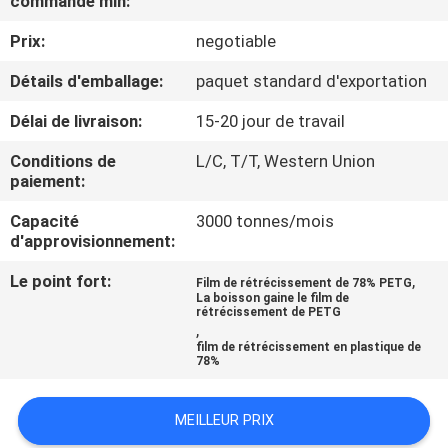
commande min:
VISITE
Prix:
negotiable
D'USINE
Détails d'emballage:
paquet standard d'exportation
CONTRÔLE
Délai de livraison:
15-20 jour de travail
DE
Conditions de
L/C, T/T, Western Union
QUALITÉ
paiement:
Capacité
3000 tonnes/mois
CONTACTEZ-
d'approvisionnement:
NOUS
Le point fort:
,
Film de rétrécissement de 78% PETG
La boisson gaine le film de
rétrécissement de PETG
,
NOUVELLES
film de rétrécissement en plastique de
78%
DEMANDEZ
MEILLEUR PRIX
UNE