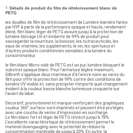
1.
Détails de produit du film de rétrécissement blanc de
PETG
les douilles de film de rétrécissement de Lumière-barrière faites
par HYF à partir de la performance opaque et haute, rendement
élevé, film blanc léger de PETG assure jusqu'à la protection de
lumière-blocage UV et évidente de 99% de produit pour
sauvegarder la nourriture, la boisson, les nutraceuticals, les
eaux de vitamine, les suppléments, le vin, les spiritueux et
d'autres produits conditionnés sensibles à la lumière du
consommateur.
le film blanc Micro-vidé de PETG est un pur, lumière-bloquant le
substrat opaque blanc. Pour l'armature légère maximum,
Gilbreth s'applique deux manteaux d'à l'encre noire au verso du
film pour offrir la protection de 99% contre des conditions de
lumière UV visible et, sans précipiter n'importe quel changement
évident à la couleur basse blanche lumineuse croquante sur
l'avant de label.
Décoratif, promotionnel et marque-renforçant des graphiques
couleur 360˚ surface-sont imprimés et peuvent être protégés
avec une couche de vernis d'impression en surcharge.
Le film blanc fort et léger de PETG rétrécit jusqu'à 78%.
L'excellente caractéristique de rétrécissement permet le
matériel downgauging-avec le potentiel de réduire la
consommation matérielle de jusqu'à 20%. En outre, la