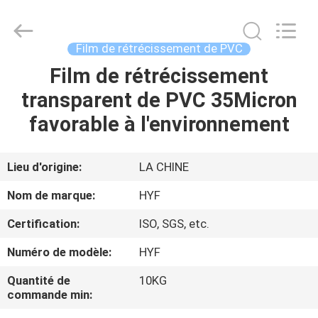
Hubei
HYF
Packaging
Co.,
Ltd..
Film de rétrécissement de PVC
All
Rights
Film de rétrécissement
MAISON
Reserved.
transparent de PVC 35Micron
PRODUITS
favorable à l'environnement
VIDÉOS
Lieu d'origine:
LA CHINE
Nom de marque:
HYF
AU
Certification:
ISO, SGS, etc.
SUJET
Numéro de modèle:
HYF
DE
NOUS
Quantité de
10KG
commande min: