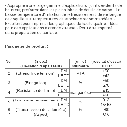
- Approprié à une large gamme d'applications : joints évidents de
bourreur, préformations, et pleins labels de douille de corps. - La
basse température d'initiation de rétrécissement. de vie longue
de coquille aux températures de stockage recommandées. -
Excellent pour imprimer les graphiques de haute qualité. - Idéal
pour des applications à grande vitesse. - Peut être imprimé
sans préparation de surface.
Paramètre de produit :
Non
(lndex)
(unité)
(résultat d'essai)
1
(Déviation d'épaisseur)
millimètre
±0.002
DM
≥50
2
(Strengrh de tension)
MPA
LE TD
≥42
DM
≥50
3
(Élongation)
%
LE TD
≥70
DM
≥45
(Résistance de larme)
4
manganèse
LE TD
≥60
DM
0~3
(Taux de rétrécissement)
5
%
LE TD
45~53
6
(Transmission de la lumière)
%
≥90
7
(Aspect)
--
OK