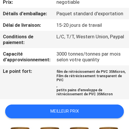
Prix:
negotiable
VISITE
D'USINE
Détails d'emballage:
Paquet standard d'exportation
Délai de livraison:
15-20 jours de travail
CONTRÔLE
Conditions de
L/C, T/T, Western Union, Paypal
DE
paiement:
QUALITÉ
Capacité
3000 tonnes/tonnes par mois
d'approvisionnement:
selon votre quanlity
CONTACTEZ-
Le point fort:
,
film de rétrécissement de PVC 35Micron
Film de rétrécissement transparent de
NOUS
PVC
,
petits pains d'enveloppe de
rétrécissement de PVC 35Micron
NOUVELLES
MEILLEUR PRIX
DEMANDEZ
UNE