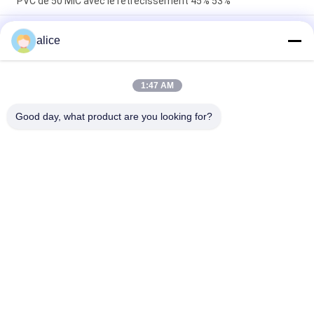
PVC de 50 MIC avec le rétrécissement 45% 53%
Film de rétrécissement inodore de PVC de catégorie
alice
d'impression, nourriture d'emballage d'enveloppe de
rétrécissement de la chaleur
Film imprimable Rolls d'enveloppe de rétrécissement de
1:47 AM
rapport élevé de rétrécissement pour de pleines douilles de
corps
Good day, what product are you looking for?
Catégories populaires
Tous
Film De 
Film De 
Rétrécissement 
Rétrécissement De 
Rolls
PETG
Film De 
Film De 
Rétrécissement De 
Rétrécissement 
PVC
D'OPS
Feuille De Plastique 
Papier Métallisé Par 
De Pla
Vide
Film De 
Labels De Bouteille 