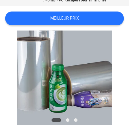
45mic PVC Récupérateur à manches
NOUVELLES
MEILLEUR PRIX
DEMANDEZ
UNE
CITATION
PLAN
DU
SITE
POLITIQUE