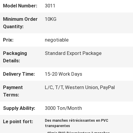
NOUS
Model Number:
3011
Minimum Order
10KG
VISITE
Quantity:
D'USINE
Prix:
negotiable
Packaging
Standard Export Package
CONTRÔLE
Details:
DE
Delivery Time:
15-20 Work Days
QUALITÉ
Payment
L/C, T/T, Western Union, PayPal
Terms:
CONTACTEZ-
Supply Ability:
3000 Ton/Month
NOUS
Le point fort:
Des manches rétrécissantes en PVC
transparentes
,