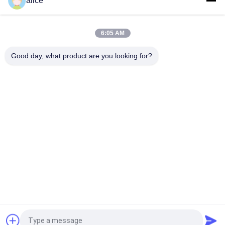
alice
d'impression, nourriture d'emballage d'enveloppe de
rétrécissement de la chaleur
6:05 AM
Film imprimable Rolls d'enveloppe de rétrécissement de
rapport élevé de rétrécissement pour de pleines douilles de
Good day, what product are you looking for?
corps
Catégories populaires
Tous
Film De 
Film De 
Rétrécissement 
Rétrécissement De 
Rolls
PETG
Film De 
Film De 
Rétrécissement De 
Rétrécissement 
PVC
D'OPS
Feuille De Plastique 
Papier Métallisé Par 
De Pla
Vide
Film De 
Labels De Bouteille 
Demandez un devis