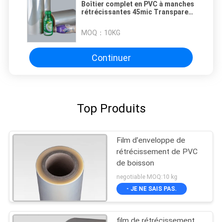
Boîtier complet en PVC à manches
rétrécissantes 45mic Transparent
pour la bouteille de lait / thé
MOQ：
10KG
Continuer
Top Produits
Film d'enveloppe de
rétrécissement de PVC
de boisson
negotiable MOQ:10 kg
- JE NE SAIS PAS.
film de rétrécissement