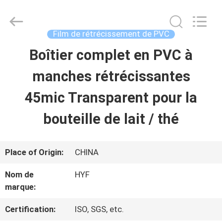
2026
Hubei
HYF
Packaging
Film de rétrécissement de PVC
Co.,
Ltd..
Boîtier complet en PVC à
MAISON
All
Rights
Reserved.
manches rétrécissantes
PRODUITS
45mic Transparent pour la
bouteille de lait / thé
VIDÉOS
Place of Origin:
CHINA
AU
Nom de
HYF
SUJET
marque:
DE
Certification:
ISO, SGS, etc.