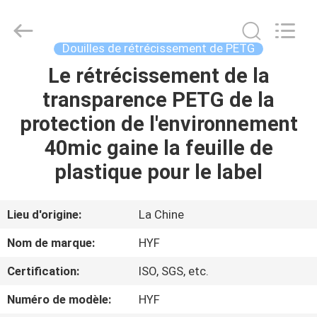
Hubei
HYF
Packaging
Co.,
Ltd..
Douilles de rétrécissement de PETG
All
Rights
Le rétrécissement de la
MAISON
Reserved.
transparence PETG de la
PRODUITS
protection de l'environnement
40mic gaine la feuille de
VIDÉOS
plastique pour le label
AU
Lieu d'origine:
La Chine
SUJET
Nom de marque:
HYF
DE
Certification:
ISO, SGS, etc.
NOUS
Numéro de modèle:
HYF