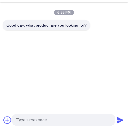
de l'ANIMAL FAMILIER/PETG pour des produits d'entretien
6:55 PM
PVC 40mic thermo - rassemblement des douilles matérielles
de rétrécissement de film pour le cachetage de chapeau
Good day, what product are you looking for?
Catégories populaires
Tous
Film De 
Film De 
Rétrécissement 
Rétrécissement De 
Rolls
PETG
Film De 
Film De 
Rétrécissement De 
Rétrécissement 
PVC
D'OPS
Feuille De Plastique 
Papier Métallisé Par 
De Pla
Vide
Film De 
Labels De Bouteille 
Rétrécissement 
De Boissons
D'ANIMAL FAMILIER
Demandez un devis