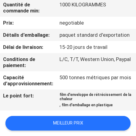
VISITE
Quantité de
1000 KILOGRAMMES
commande min:
D'USINE
Prix:
negotiable
CONTRÔLE
Détails d'emballage:
paquet standard d'exportation
DE
Délai de livraison:
15-20 jours de travail
QUALITÉ
Conditions de
L/C, T/T, Western Union, Paypal
paiement:
CONTACTEZ-
Capacité
500 tonnes métriques par mois
NOUS
d'approvisionnement:
Le point fort:
film d'enveloppe de rétrécissement de la
chaleur
NOUVELLES
,
film d'emballage en plastique
DEMANDEZ
MEILLEUR PRIX
UNE