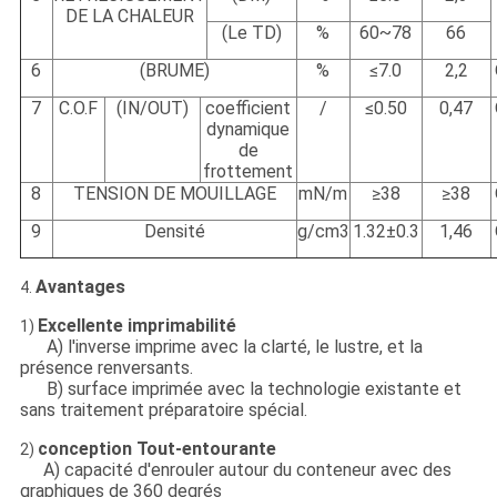
DE LA CHALEUR
(Le TD)
%
60~78
66
6
(BRUME)
%
≤7.0
2,2
7
C.O.F
(IN/OUT)
coefficient
/
≤0.50
0,47
dynamique
de
frottement
8
TENSION DE MOUILLAGE
mN/m
≥38
≥38
9
Densité
g/cm3
1.32±0.3
1,46
Avantages
4.
Excellente imprimabilité
1)
A) l'inverse imprime avec la clarté, le lustre, et la
présence renversants.
B) surface imprimée avec la technologie existante et
sans traitement préparatoire spécial.
conception Tout-entourante
2)
A) capacité d'enrouler autour du conteneur avec des
graphiques de 360 degrés