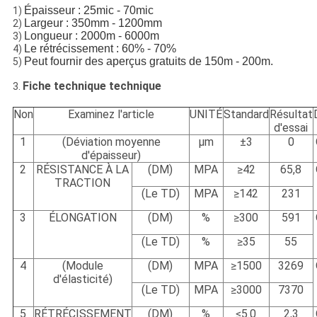
Épaisseur : 25mic - 70mic
1)
Largeur : 350mm - 1200mm
2)
Longueur : 2000m - 6000m
3)
Le rétrécissement : 60% - 70%
4)
Peut fournir des aperçus gratuits de 150m - 200m.
5)
Fiche technique technique
3.
Non
Examinez l'article
UNITÉ
Standard
Résultat
d'essai
1
(Déviation moyenne
μm
±3
0
d'épaisseur)
2
RÉSISTANCE À LA
(DM)
MPA
≥42
65,8
TRACTION
(Le TD)
MPA
≥142
231
3
ÉLONGATION
(DM)
%
≥300
591
(Le TD)
%
≥35
55
4
(Module
(DM)
MPA
≥1500
3269
d'élasticité)
(Le TD)
MPA
≥3000
7370
5
RÉTRÉCISSEMENT
(DM)
%
≤5.0
2,3