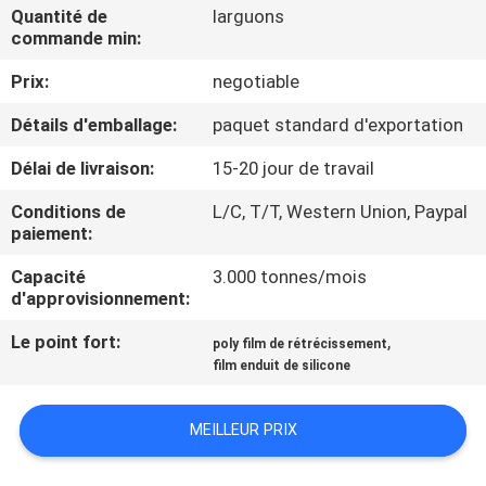
VISITE
Quantité de
larguons
commande min:
D'USINE
Prix:
negotiable
CONTRÔLE
Détails d'emballage:
paquet standard d'exportation
DE
Délai de livraison:
15-20 jour de travail
QUALITÉ
Conditions de
L/C, T/T, Western Union, Paypal
paiement:
CONTACTEZ-
Capacité
3.000 tonnes/mois
NOUS
d'approvisionnement:
Le point fort:
,
poly film de rétrécissement
NOUVELLES
film enduit de silicone
MEILLEUR PRIX
DEMANDEZ
UNE