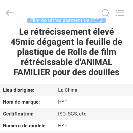
Hubei
HYF
Packaging
Co.,
Ltd..
Film de rétrécissement de PETG
All
Rights
Le rétrécissement élevé
MAISON
Reserved.
45mic dégagent la feuille de
PRODUITS
plastique de Rolls de film
rétrécissable d'ANIMAL
VIDÉOS
FAMILIER pour des douilles
AU
Lieu d'origine:
La Chine
SUJET
Nom de marque:
HYF
DE
Certification:
ISO, SGS, etc.
NOUS
Numéro de modèle:
HYF