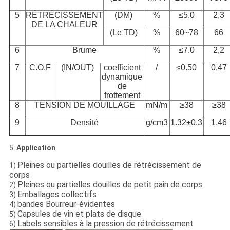
5
RÉTRÉCISSEMENT
(DM)
%
≤5.0
2,3
DE LA CHALEUR
(Le TD)
%
60~78
66
6
Brume
%
≤7.0
2,2
7
C.O.F
(IN/OUT)
coefficient
/
≤0.50
0,47
dynamique
de
frottement
8
TENSION DE MOUILLAGE
mN/m
≥38
≥38
9
Densité
g/cm3
1.32±0.3
1,46
5.
Application
Pleines ou partielles douilles de rétrécissement de
1)
corps
Pleines ou partielles douilles de petit pain de corps
2)
Emballages collectifs
3)
bandes Bourreur-évidentes
4)
Capsules de vin et plats de disque
5)
Labels sensibles à la pression de rétrécissement
6)