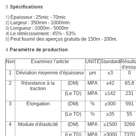
Spécifications
3.
Épaisseur : 25mic - 70mic
1)
Largeur : 350mm - 1000mm
2)
Longueur : 1000m - 5000m
3)
Le rétrécissement : 45% - 53%
4)
Peut fournir des aperçus gratuits de 150m - 200m.
5)
Paramètre de production
4.
Non
Examinez l'article
UNITÉ
Standard
Résult
d'essa
1
Déviation moyenne d'épaisseur
μm
±3
0
2
Résistance à la
(DM)
MPA
≥42
65,8
traction
(Le TD)
MPA
≥142
231
3
Élongation
(DM)
%
≥300
591
(Le TD)
%
≥35
55
4
Module d'élasticité
(DM)
MPA
≥1500
3269
(Le TD)
MPA
≥3000
7370