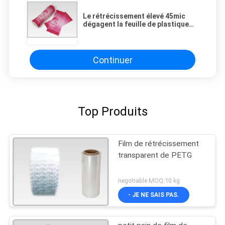
Le rétrécissement élevé 45mic
dégagent la feuille de plastique
de Rolls de film rétrécissable
d'ANIMAL FAMILIER pour des
douilles
Continuer
Top Produits
Film de rétrécissement
transparent de PETG
negotiable MOQ:10 kg
- JE NE SAIS PAS.