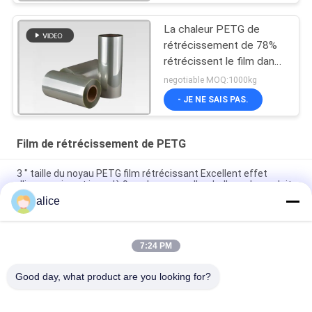
La chaleur PETG de
rétrécissement de 78%
rétrécissent le film dans
le label rétrécissable de
negotiable MOQ:1000kg
douille
- JE NE SAIS PAS.
Film de rétrécissement de PETG
3 " taille du noyau PETG film rétrécissant Excellent effet
d'impression et jusqu'à 9 couleurs pour l'emballage du produit
alice
films de polyester 40mic rétrécissables transparents pour
imprimer des labels de bouteille
7:24 PM
Film rétractable PETG flexible : matériau PET parfait pour
l'emballage rétractable
Good day, what product are you looking for?
Catégories populaires
Tous