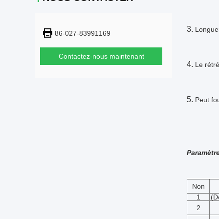
3.
Longue
86-027-83991169
Contactez-nous maintenant
4.
Le rétr
5.
Peut fo
Par
Non
1
(D
2