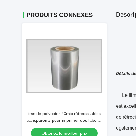
Descri
PRODUITS CONNEXES
Détails d
Le film d
est excel
films de polyester 40mic rétrécissables
de rétréc
transparents pour imprimer des labels
de bouteille
également
Obtenez le meilleur prix