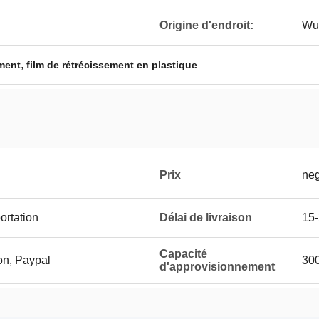
Origine d'endroit:
Wu
,
ement
film de rétrécissement en plastique
Prix
neg
ortation
Délai de livraison
15-
Capacité
on, Paypal
300
d'approvisionnement