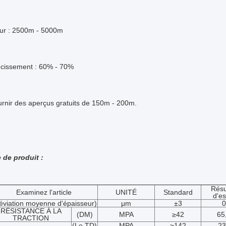
ur : 2500m - 5000m
écissement : 60% - 70%
urnir des aperçus gratuits de 150m - 200m.
amètre de produit :
Résu
Examinez l'article
UNITÉ
Standard
d'es
éviation moyenne d'épaisseur)
μm
±3
0
RÉSISTANCE À LA
(DM)
MPA
≥42
65
TRACTION
(Le TD)
MPA
≥142
23