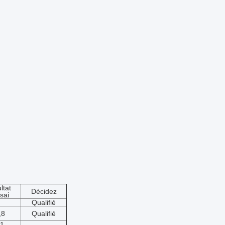
ltat
Décidez
sai
Qualifié
,8
Qualifié
1