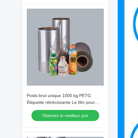
Poids brut unique 1000 kg PETG
Étiquette rétrécissante Le film pour
emballage peut être imprimé avec une
Obtenez le meilleur prix
imprimante flexographique ou gravure
claire