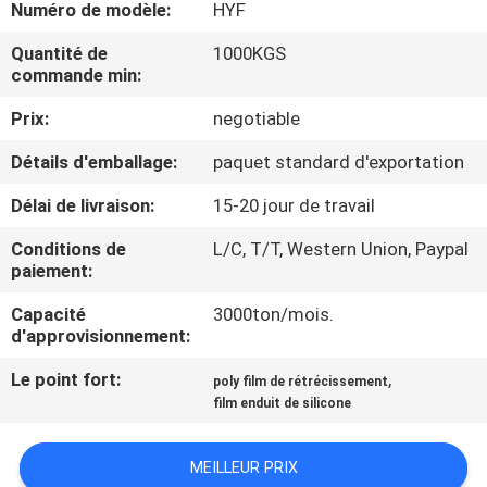
VISITE
Numéro de modèle:
HYF
D'USINE
Quantité de
1000KGS
commande min:
CONTRÔLE
Prix:
negotiable
DE
Détails d'emballage:
paquet standard d'exportation
QUALITÉ
Délai de livraison:
15-20 jour de travail
Conditions de
L/C, T/T, Western Union, Paypal
CONTACTEZ-
paiement:
NOUS
Capacité
3000ton/mois.
d'approvisionnement:
NOUVELLES
Le point fort:
,
poly film de rétrécissement
film enduit de silicone
DEMANDEZ
MEILLEUR PRIX
UNE