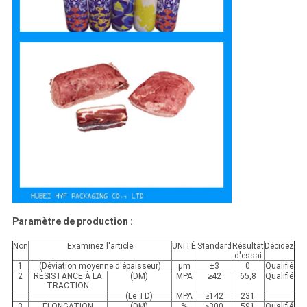
Paramètre de production :
Non
Examinez l'article
UNITÉ
Standard
Résultat
Décidez
d'essai
1
(Déviation moyenne d'épaisseur)
μm
±3
0
Qualifié
2
RÉSISTANCE À LA
(DM)
MPA
≥42
65,8
Qualifié
TRACTION
(Le TD)
MPA
≥142
231
3
ÉLONGATION
(DM)
%
≥300
591
Qualifié