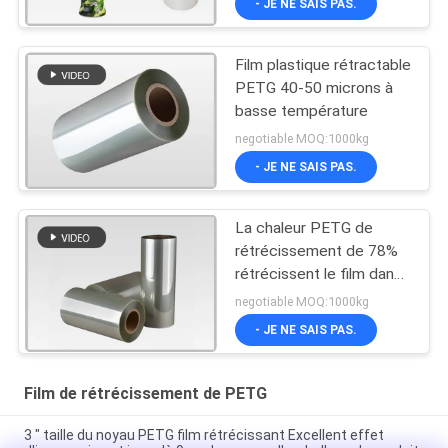
- JE NE SAIS PAS.
Film plastique rétractable
PETG 40-50 microns à
basse température
negotiable MOQ:1000kg
- JE NE SAIS PAS.
La chaleur PETG de
rétrécissement de 78%
rétrécissent le film dans
le label rétrécissable de
negotiable MOQ:1000kg
douille
- JE NE SAIS PAS.
Film de rétrécissement de PETG
3 " taille du noyau PETG film rétrécissant Excellent effet