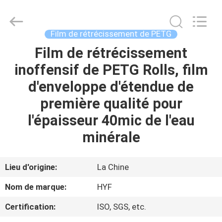
Hubei
HYF
Packaging
Co.,
Ltd..
Film de rétrécissement de PETG
All
Rights
Film de rétrécissement
MAISON
Reserved.
inoffensif de PETG Rolls, film
PRODUITS
d'enveloppe d'étendue de
première qualité pour
VIDÉOS
l'épaisseur 40mic de l'eau
minérale
AU
SUJET
Lieu d'origine:
La Chine
DE
Nom de marque:
HYF
NOUS
Certification:
ISO, SGS, etc.