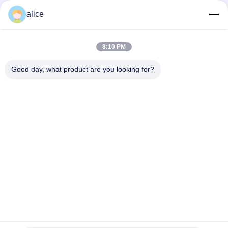
d'impression et jusqu'à 9 couleurs pour l'emballage du produit
alice
films de polyester 40mic rétrécissables transparents pour
imprimer des labels de bouteille
8:10 PM
Film rétractable PETG flexible : matériau PET parfait pour
l'emballage rétractable
Good day, what product are you looking for?
Catégories populaires
Tous
Film De 
Film De 
Rétrécissement 
Rétrécissement De 
Rolls
PETG
Film De 
Film De 
Rétrécissement De 
Rétrécissement 
PVC
D'OPS
Feuille De Plastique 
Papier Métallisé Par 
De Pla
Vide
Film De 
Labels De Bouteille 
Rétrécissement 
De Boissons