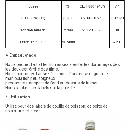
Lustre
%
GB/T 8807 (45°)
77
C.O.F (IN/OUT)
μS/μK
ASTM D1894E
0.51/0.41
Tension humide
mN/m
ASTM D2578
38
Force de couture
N/15mm
4,61
4.
Empaquetage
Notre paquet fait attention assez à éviter les dommages des
les deux extrémité des films.
Notre paquet est assez fort pour résister se cognant et
manipulation peu soigneux
pendant le transport de fond au-dessus de la mer.
Nous sticked des labels sur la palette
5.
Utilisation
Utilisé pour des labels de douille de boisson, de boîte de
nourriture, et d'ect.