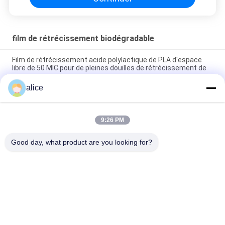
film de rétrécissement biodégradable
Film de rétrécissement acide polylactique de PLA d'espace
libre de 50 MIC pour de pleines douilles de rétrécissement de
corps
alice
Film de rétrécissement biodégradable de petit pain acide
polylactique mou pour des labels de boisson
9:26 PM
Bio feuille de plastique rétrécissable basée transparente
biodégradable de PLA favorable à l'environnement
Good day, what product are you looking for?
Catégories populaires
Tous
Film De 
Film De 
Rétrécissement 
Rétrécissement De 
Rolls
PETG
Film De 
Film De 