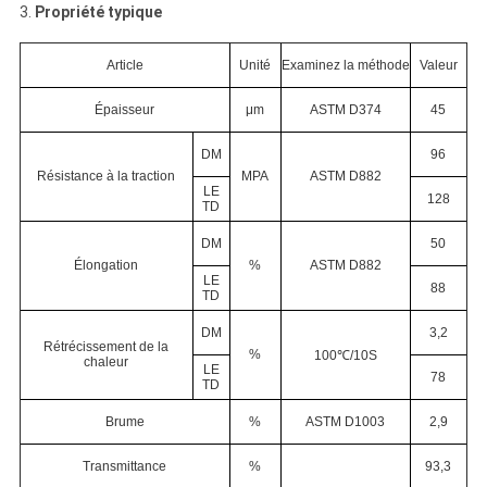
3.
Propriété typique
Article
Unité
Examinez la méthode
Valeur
Épaisseur
μm
ASTM D374
45
DM
96
Résistance à la traction
MPA
ASTM D882
LE
128
TD
DM
50
Élongation
%
ASTM D882
LE
88
TD
DM
3,2
Rétrécissement de la
%
100℃/10S
chaleur
LE
78
TD
Brume
%
ASTM D1003
2,9
Transmittance
%
93,3