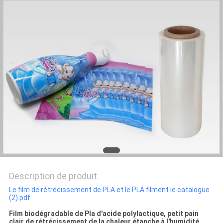
CITATION
PLAN
DU
SITE
POLITIQUE
DE
CONFIDENTIALITÉ
Description de produit
Le film de rétrécissement de PLA et le PLA filment le catalogue
(2).pdf
Film biodégradable de Pla d'acide polylactique, petit pain
clair de rétrécissement de la chaleur étanche à l'humidité