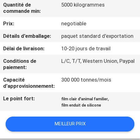
VISITE
Quantité de
5000 kilogrammes
commande min:
D'USINE
Prix:
negotiable
CONTRÔLE
Détails d'emballage:
paquet standard d'exportation
DE
Délai de livraison:
10-20 jours de travail
QUALITÉ
Conditions de
L/C, T/T, Western Union, Paypal
paiement:
CONTACTEZ-
Capacité
300 000 tonnes/mois
NOUS
d'approvisionnement:
Le point fort:
,
film clair d'animal familier
NOUVELLES
film enduit de silicone
MEILLEUR PRIX
DEMANDEZ
UNE