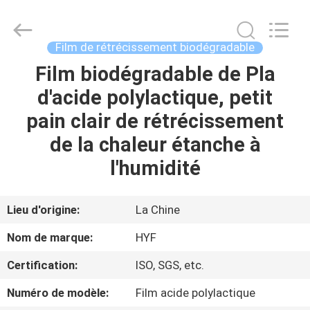
Hubei
HYF
Packaging
Co.,
Ltd..
Film de rétrécissement biodégradable
All
Rights
Film biodégradable de Pla
MAISON
Reserved.
d'acide polylactique, petit
PRODUITS
pain clair de rétrécissement
de la chaleur étanche à
VIDÉOS
l'humidité
AU
Lieu d'origine:
La Chine
SUJET
Nom de marque:
HYF
DE
Certification:
ISO, SGS, etc.
NOUS
Numéro de modèle:
Film acide polylactique