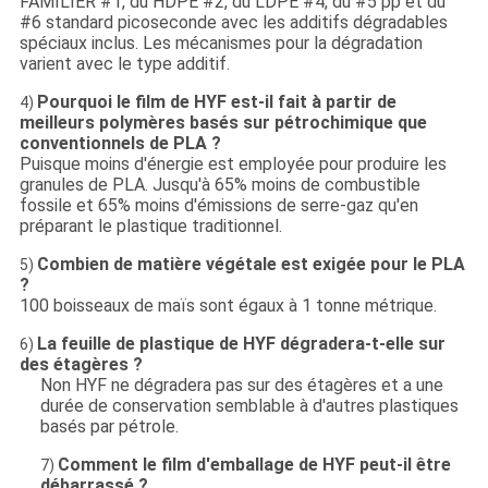
FAMILIER #1, du HDPE #2, du LDPE #4, du #5 pp et du
#6 standard picoseconde avec les additifs dégradables
spéciaux inclus. Les mécanismes pour la dégradation
varient avec le type additif.
Pourquoi le film de HYF est-il fait à partir de
4)
meilleurs polymères basés sur pétrochimique que
conventionnels de PLA ?
Puisque moins d'énergie est employée pour produire les
granules de PLA. Jusqu'à 65% moins de combustible
fossile et 65% moins d'émissions de serre-gaz qu'en
préparant le plastique traditionnel.
Combien de matière végétale est exigée pour le PLA
5)
?
100 boisseaux de maïs sont égaux à 1 tonne métrique.
La feuille de plastique de HYF dégradera-t-elle sur
6)
des étagères ?
Non HYF ne dégradera pas sur des étagères et a une
durée de conservation semblable à d'autres plastiques
basés par pétrole.
Comment le film d'emballage de HYF peut-il être
7)
débarrassé ?