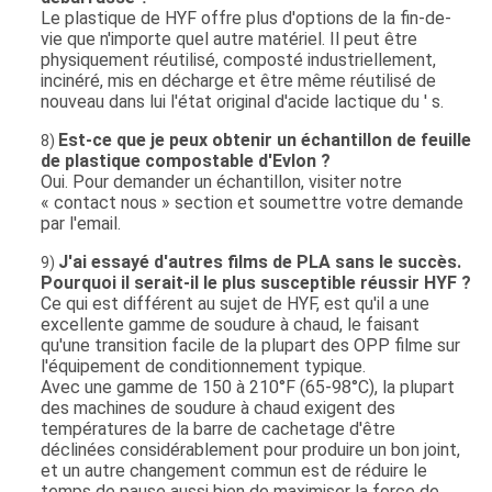
Le plastique de HYF offre plus d'options de la fin-de-
vie que n'importe quel autre matériel. Il peut être
physiquement réutilisé, composté industriellement,
incinéré, mis en décharge et être même réutilisé de
nouveau dans lui l'état original d'acide lactique du ′ s.
Est-ce que je peux obtenir un échantillon de feuille
8)
de plastique compostable d'Evlon ?
Oui. Pour demander un échantillon, visiter notre
« contact nous » section et soumettre votre demande
par l'email.
J'ai essayé d'autres films de PLA sans le succès.
9)
Pourquoi il serait-il le plus susceptible réussir HYF ?
Ce qui est différent au sujet de HYF, est qu'il a une
excellente gamme de soudure à chaud, le faisant
qu'une transition facile de la plupart des OPP filme sur
l'équipement de conditionnement typique.
Avec une gamme de 150 à 210°F (65-98°C), la plupart
des machines de soudure à chaud exigent des
températures de la barre de cachetage d'être
déclinées considérablement pour produire un bon joint,
et un autre changement commun est de réduire le
temps de pause aussi bien de maximiser la force de