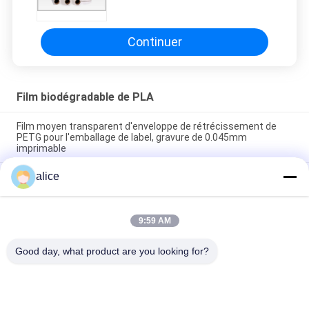
polylactique pour le sac de
emballage
Continuer
Film biodégradable de PLA
Film moyen transparent d'enveloppe de rétrécissement de
PETG pour l'emballage de label, gravure de 0.045mm
imprimable
alice
Film de rétrécissement de Super Clear de 2 mils le haut
confirment avec le règlement d'UE pour des labels de
rétrécissement
9:59 AM
45 film écologique de MIC PETG, haut - emballage de film de
rétrécissement pour des douilles de bouteille
Good day, what product are you looking for?
Catégories populaires
Tous