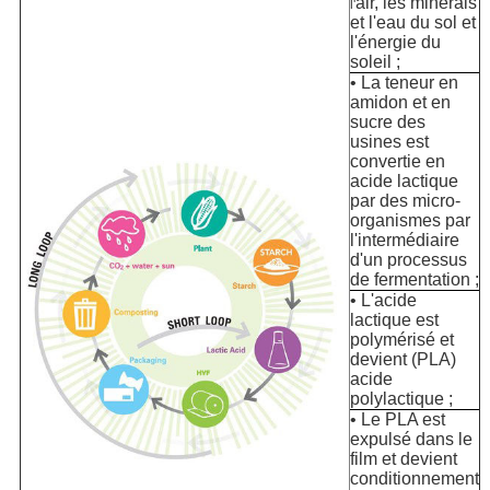
air, les minerais
l'
et l'eau du sol et
l'énergie du
soleil ;
• La teneur en
amidon et en
sucre des
usines est
convertie en
acide lactique
par des micro-
organismes par
l'intermédiaire
d'un processus
de fermentation ;
• L'acide
lactique est
polymérisé et
devient (PLA)
acide
polylactique ;
• Le PLA est
expulsé dans le
film et devient
conditionnement