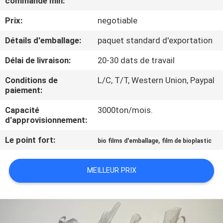
commande min:
VISITE
Prix:
negotiable
D'USINE
Détails d'emballage:
paquet standard d'exportation
CONTRÔLE
Délai de livraison:
20-30 dats de travail
DE
Conditions de
L/C, T/T, Western Union, Paypal
QUALITÉ
paiement:
Capacité
3000ton/mois.
CONTACTEZ-
d'approvisionnement:
NOUS
Le point fort:
,
bio films d'emballage
film de bioplastic
NOUVELLES
MEILLEUR PRIX
DEMANDEZ
UNE