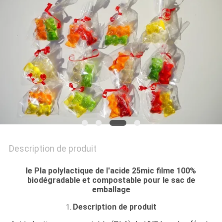
CITATION
PLAN
DU
SITE
POLITIQUE
DE
CONFIDENTIALITÉ
Description de produit
le Pla polylactique de l'acide 25mic filme 100%
biodégradable et compostable pour le sac de
emballage
Description de produit
1.