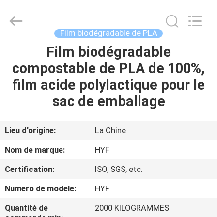
Hubei
HYF
Packaging
Co.,
Ltd..
Film biodégradable de PLA
All
Rights
Film biodégradable
MAISON
Reserved.
compostable de PLA de 100%,
PRODUITS
film acide polylactique pour le
sac de emballage
VIDÉOS
Lieu d'origine:
La Chine
AU
Nom de marque:
HYF
SUJET
Certification:
ISO, SGS, etc.
DE
Numéro de modèle:
HYF
NOUS
Quantité de
2000 KILOGRAMMES