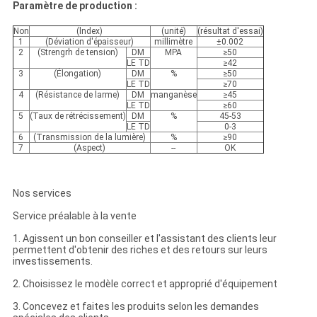
Paramètre de production :
Non
(lndex)
(unité)
(résultat d'essai)
1
(Déviation d'épaisseur)
millimètre
±0.002
2
(Strengrh de tension)
DM
MPA
≥50
LE TD
≥42
3
(Élongation)
DM
%
≥50
LE TD
≥70
4
(Résistance de larme)
DM
manganèse
≥45
LE TD
≥60
5
(Taux de rétrécissement)
DM
%
45-53
LE TD
0-3
6
(Transmission de la lumière)
%
≥90
7
(Aspect)
--
OK
Nos services
Service préalable à la vente
1. Agissent un bon conseiller et l'assistant des clients leur
permettent d'obtenir des riches et des retours sur leurs
investissements.
2. Choisissez le modèle correct et approprié d'équipement
3. Concevez et faites les produits selon les demandes