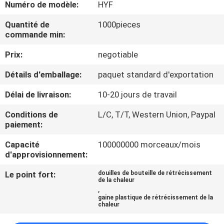
VISITE
Numéro de modèle:
HYF
D'USINE
Quantité de
1000pieces
commande min:
CONTRÔLE
Prix:
negotiable
DE
Détails d'emballage:
paquet standard d'exportation
QUALITÉ
Délai de livraison:
10-20 jours de travail
Conditions de
L/C, T/T, Western Union, Paypal
CONTACTEZ-
paiement:
NOUS
Capacité
100000000 morceaux/mois
d'approvisionnement:
NOUVELLES
Le point fort:
douilles de bouteille de rétrécissement
de la chaleur
,
gaine plastique de rétrécissement de la
DEMANDEZ
chaleur
UNE