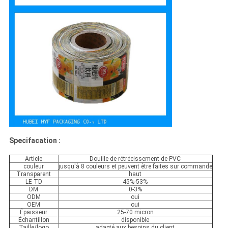
Specifacation :
Article
Douille de rétrécissement de PVC
couleur
jusqu'à 8 couleurs et peuvent être faites sur commande
Transparent
haut
LE TD
45%-53%
DM
0-3%
ODM
oui
OEM
oui
Épaisseur
25-70 micron
Échantillon
disponible
Taille/logo
adapté aux besoins du client