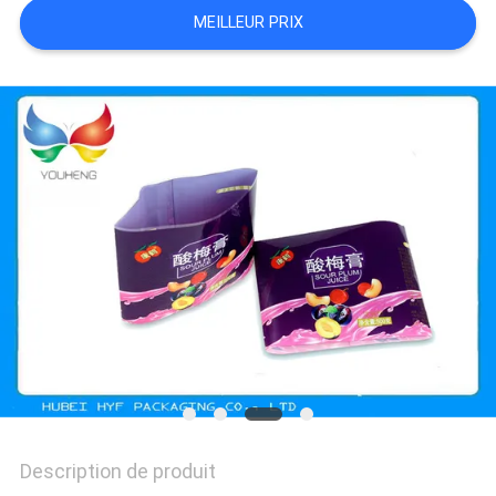
CITATION
MEILLEUR PRIX
PLAN
DU
SITE
POLITIQUE
DE
CONFIDENTIALITÉ
Description de produit