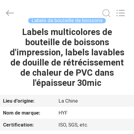
Hubei
HYF
Packaging
Co.,
Ltd..
Labels de bouteille de boissons
All
Rights
Labels multicolores de
MAISON
Reserved.
bouteille de boissons
PRODUITS
d'impression, labels lavables
de douille de rétrécissement
VIDÉOS
de chaleur de PVC dans
l'épaisseur 30mic
AU
SUJET
Lieu d'origine:
La Chine
DE
Nom de marque:
HYF
NOUS
Certification:
ISO, SGS, etc.