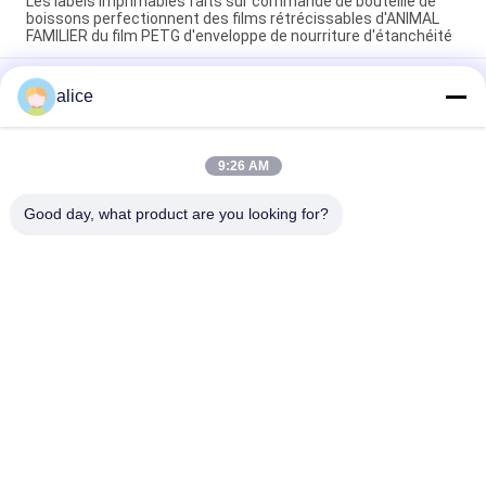
Les labels imprimables faits sur commande de bouteille de
boissons perfectionnent des films rétrécissables d'ANIMAL
FAMILIER du film PETG d'enveloppe de nourriture d'étanchéité
La bouteille d'enveloppe de rétrécissement d'emballage
alice
alimentaire marque le matériel de films rétrécissables
d'ANIMAL FAMILIER de PVC pour des bouteilles de vin
Labels de bouteille de boissons d'ANIMAL FAMILIER, film
9:26 AM
recyclable d'emballage en papier rétrécissable de la chaleur
pour empaqueter 30mic à l'épaisseur 50mic
Good day, what product are you looking for?
Catégories populaires
Tous
Film De 
Film De 
Rétrécissement 
Rétrécissement De 
Rolls
PETG
Film De 
Film De 
Rétrécissement De 
Rétrécissement 
PVC
D'OPS
Feuille De Plastique 
Papier Métallisé Par 
De Pla
Vide